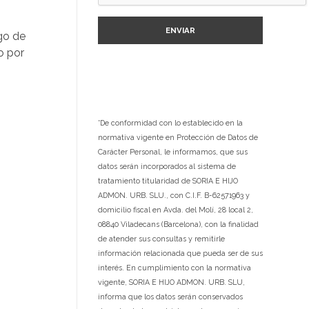
go de
o por
*De conformidad con lo establecido en la
normativa vigente en Protección de Datos de
Carácter Personal, le informamos, que sus
datos serán incorporados al sistema de
tratamiento titularidad de SORIA E HIJO
ADMON. URB. SLU., con C.I.F. B-62571963 y
domicilio fiscal en Avda. del Molí, 28 local 2,
08840 Viladecans (Barcelona), con la finalidad
de atender sus consultas y remitirle
información relacionada que pueda ser de sus
interés. En cumplimiento con la normativa
vigente, SORIA E HIJO ADMON. URB. SLU,
informa que los datos serán conservados