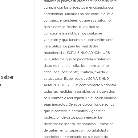
durante el plazo estrictamente necesario para
cumplir con los preceptos mencionados con
anterioridad. Mientras no nos comunique lo
contrario, entenderemos que sus datos no
han sido modificados, que usted se
compromete a notificarnos cualquier
variación y que tenemos su consentimiento
para utilizarlos para las finalidades
mencionadas. SORIA E HIJO ADMON. URB.
SLU, informa que se procederá a tratar los
datos de manera lícita, leal, transparente,
adecuada, pertinente, limitada, exacta y
 saber
actualizada. Es por ello que SORIA E HIJO
n
ADMON. URB. SLU, se compromete a adoptar
todas las medidas razonables para que estos
se supriman o rectifiquen sin dilación cuando
sean inexactos. De acuerdo con los derechos
que le confiere la normativa vigente en
protección de datos podrá ejercer los
derechos de acceso, rectificación, limitación
de tratamiento, supresión, portabilidad y
oposición al tratamiento de sus datos de