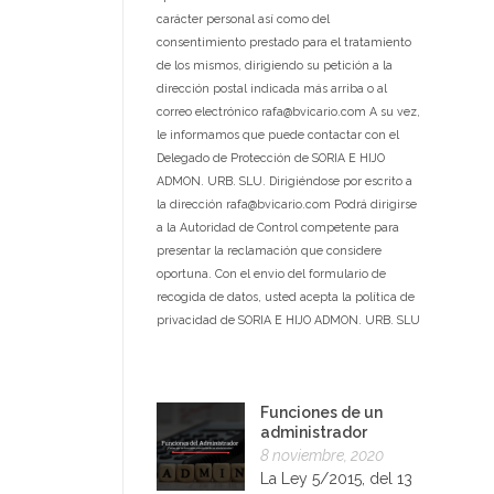
carácter personal así como del
consentimiento prestado para el tratamiento
de los mismos, dirigiendo su petición a la
dirección postal indicada más arriba o al
correo electrónico rafa@bvicario.com A su vez,
le informamos que puede contactar con el
Delegado de Protección de SORIA E HIJO
ADMON. URB. SLU. Dirigiéndose por escrito a
la dirección rafa@bvicario.com Podrá dirigirse
a la Autoridad de Control competente para
presentar la reclamación que considere
oportuna. Con el envio del formulario de
recogida de datos, usted acepta la política de
privacidad de SORIA E HIJO ADMON. URB. SLU
Funciones de un
administrador
8 noviembre, 2020
La Ley 5/2015, del 13